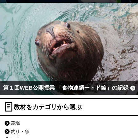
第１回WEB公開授業 「食物連鎖ートド編」の記録
教材をカテゴリから選ぶ
藻場
釣り・魚