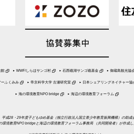
族館
WWF/しらほサンゴ村
石西礁湖サンゴ礁基金
御蔵島観光協
アーふくみみ
帝京科学大学 古瀬研究室
日本シェアリングネイチャー協
海の環境教育NPO bridge
海辺の環境教育フォーラム
、平成28・29年度子どもゆめ基金（独立行政法人国立青少年教育振興機構）の助成
海の環境教育NPO bridgeと海辺の環境教育フォーラム事務局 （共同開発者）が作成