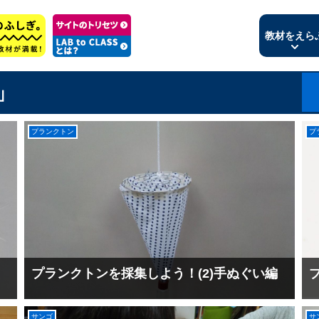
教材をえら
」
プランクトン
プ
プランクトンを採集しよう！(2)手ぬぐい編
サンゴ
サ