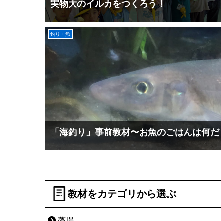
実物大のイルカをつくろう！
釣り・魚
「海釣り」事前教材〜お魚のごはんは何だ
教材をカテゴリから選ぶ
藻場