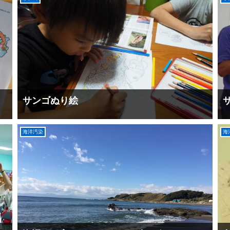
サンゴぬり絵
海洋汚染
海