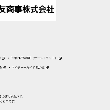
会
Project AWARE（オーストラリア）
会
ネイチャーガイド 風の道
金の交付を受けて、
したものです。