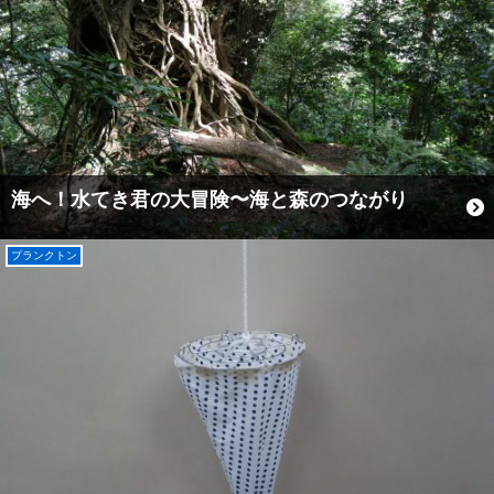
海へ！水てき君の大冒険〜海と森のつながり
プランクトン