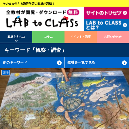
そのまま使える海洋学習の教材が満載！
教材をえらぶ
コラム
イベント・講座
お問い合わせ
キーワード「観察・調査」
他のキーワード
教材を一覧で見る
藻場