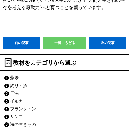
抱いた興味の種 が、今後⼈⽣のどこかで“⼈間と⽣き物の共
存を考える原動⼒”へと育つことを願っています。
前の記事
一覧にもどる
次の記事
教材をカテゴリから選ぶ
藻場
釣り・魚
干潟
イルカ
プランクトン
サンゴ
海の生きもの