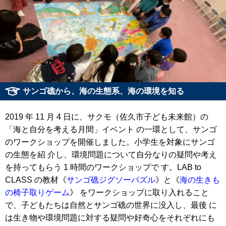
サンゴ礁から、海の⽣態系、海の環境を知る
2019 年 11 ⽉ 4 ⽇に、サクモ（佐久市⼦ども未来館）の
「海と⾃分を考える⽉間」イベント の⼀環として、サンゴ
のワークショップを開催しました。⼩学⽣を対象にサンゴ
の⽣態を紹 介し、環境問題について⾃分なりの疑問や考え
を持ってもらう 1 時間のワークショップで す。LAB to
CLASS の教材《
サンゴ礁ジグソーパズル
》と《
海の⽣きも
の椅⼦取りゲーム
》 をワークショップに取り⼊れること
で、⼦どもたちは⾃然とサンゴ礁の世界に没⼊し、最後 に
は⽣き物や環境問題に対する疑問や好奇⼼をそれぞれにも