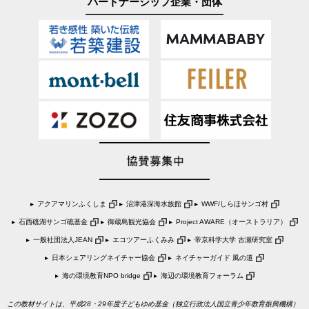
パートナーシップ企業・団体
アクアマリンふくしま
沼津港深海水族館
WWF/しらほサンゴ村
石西礁湖サンゴ礁基金
御蔵島観光協会
Project AWARE（オーストラリア）
一般社団法人JEAN
エコツアーふくみみ
帝京科学大学 古瀬研究室
日本シェアリングネイチャー協会
ネイチャーガイド 風の道
海の環境教育NPO bridge
海辺の環境教育フォーラム
この教材サイトは、平成28・29年度子どもゆめ基金（独立行政法人国立青少年教育振興機構）