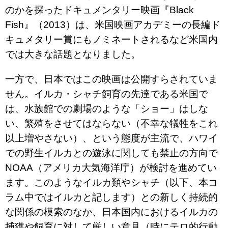
のかを探ったドキュメンタリー映画『Black
Fish』（2013）は、米国映画アカデミーの長編ド
キュメタリー賞にもノミネートされるなど米国内
では大きな話題となりました。
一方で、日本ではこの映画は公開すらされていま
せん。イルカ・シャチ飼育の先達である米国で
は、水族館での劇場のような「ショー」はしな
い、繁殖をさせてはならない（不幸な犠牲をこれ
以上増やさない）、という態度が主流で、ハワイ
での野生イルカとの遊泳に関しても禁止の方向で
NOAA（アメリカ大気海洋庁）が検討を進めてい
ます。このようなイルカ類やシャチ（以下、本コ
ラム中ではイルカと記します）との新しく持続的
な関係の模索のなか、日本国内におけるイルカの
捕獲や飼育に対して厳しい意見（時にテロ的行動