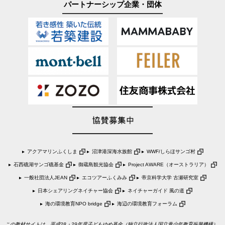
パートナーシップ企業・団体
アクアマリンふくしま
沼津港深海水族館
WWF/しらほサンゴ村
石西礁湖サンゴ礁基金
御蔵島観光協会
Project AWARE（オーストラリア）
一般社団法人JEAN
エコツアーふくみみ
帝京科学大学 古瀬研究室
日本シェアリングネイチャー協会
ネイチャーガイド 風の道
海の環境教育NPO bridge
海辺の環境教育フォーラム
この教材サイトは、平成28・29年度子どもゆめ基金（独立行政法人国立青少年教育振興機構）