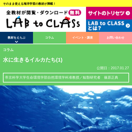
そのまま使える海洋学習の教材が満載！
教材をえらぶ
コラム
イベント・講座
お問い合わせ
コラム
水に生きるイルカたち(1)
公開日：2017.01.27
帝京科学大学生命環境学部自然環境学科准教授／鯨類研究者 篠原正典